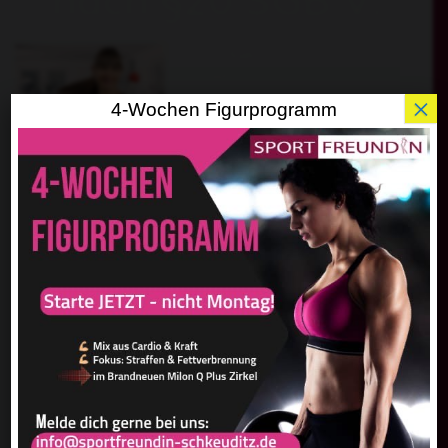
Die
balori®
Präventionskurse
werden bereits in über 100
Einrichtungen der Bereiche
×
4-Wochen Figurprogramm
Fitness und Physiotherapie
erfolgreich durchgeführt.
Die
Zen­tra­le Prüf­stel­le Prä­ven­ti­
on
hat alle
balo­ri®
Prä­ven­ti­ons­
kur­se im Rah­men des § 20 SGB V
geprüft und zer­ti­fi­ziert. Die Kur­se ent­spre­chen somit dem
Deut­schen Stan­dard Prä­ven­ti­on. Dadurch wer­den die
balo­
ri®
Prä­ven­ti­ons­kur­se von den gesetz­li­chen Kran­ken­kas­sen
mit bis zu 100% geför­dert.
Zu folgenden Zeiten finden bei uns
balori®
Präventionskurse statt:
Dienstags 10.00 Uhr & 17.00 Uhr – erster Termin
27.06.2018
Jetzt anmelden unter: 034204 / 35 11