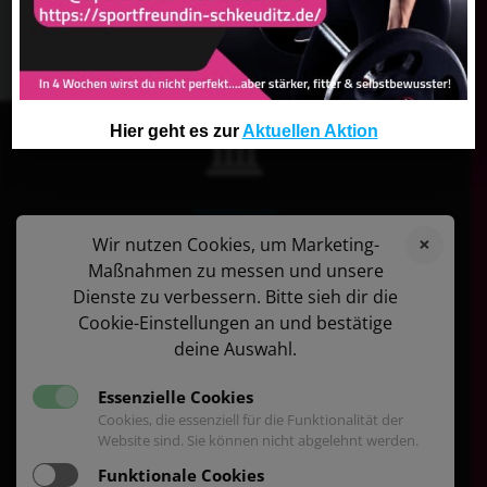
04
Hier geht es zur
Aktuellen Aktion
Impressum
Datenschutzerklärung
Wir nutzen Cookies, um Marketing-
Maßnahmen zu messen und unsere
Dienste zu verbessern. Bitte sieh dir die
Cookie-Einstellungen an und bestätige
deine Auswahl.
info@sportfreundin-schkeuditz.de
Essenzielle Cookies
Adresse:
Cookies, die essenziell für die Funktionalität der
Friedrich-Ebert-Straße 8
Website sind. Sie können nicht abgelehnt werden.
04435 Schkeuditz
Funktionale Cookies