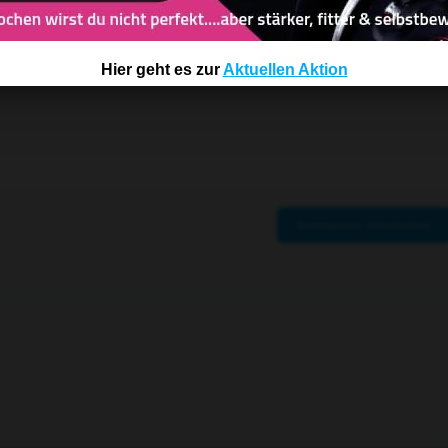
Hier geht es zur
Aktuellen Aktion